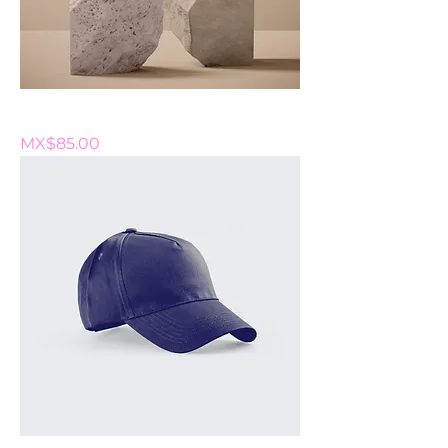
Soy un producto
Price
MX$85.00