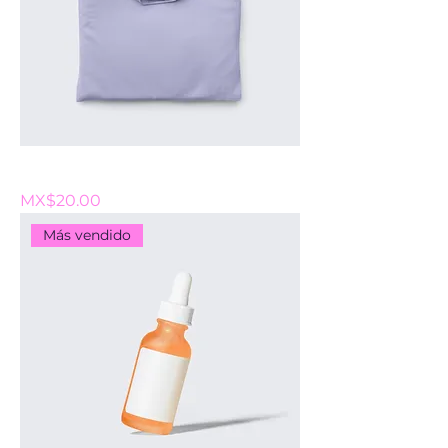
Soy un producto
Price
MX$20.00
Más vendido