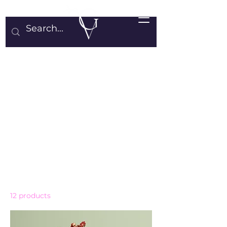
Grisel Vargas Master Profiler of
Spirits
Home
All Products
All Products
12 products
Sort