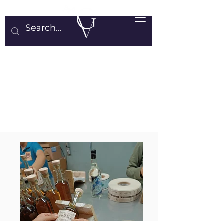
Grisel Vargas Master Profiler of
Spirits